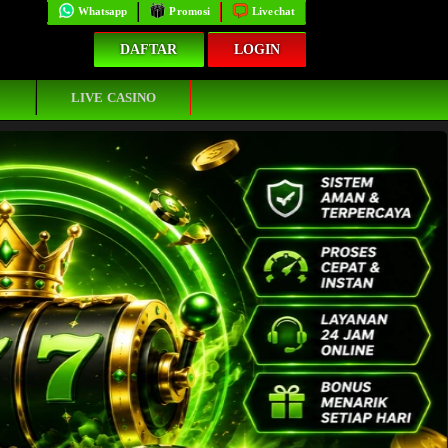
Whatsapp
Promosi
Livechat
DAFTAR
LOGIN
L
LIVE CASINO