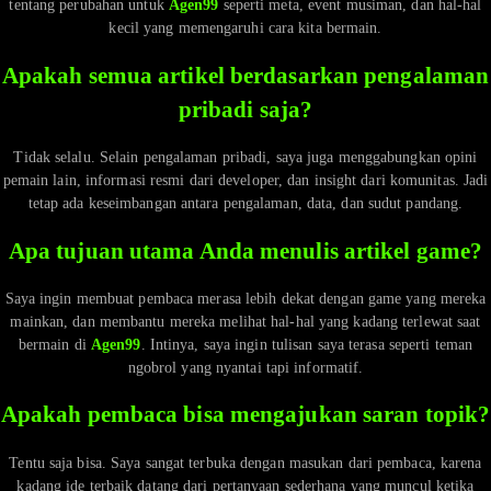
tentang perubahan untuk
Agen99
seperti meta, event musiman, dan hal-hal
kecil yang memengaruhi cara kita bermain.
Apakah semua artikel berdasarkan pengalaman
pribadi saja?
Tidak selalu. Selain pengalaman pribadi, saya juga menggabungkan opini
pemain lain, informasi resmi dari developer, dan insight dari komunitas. Jadi
tetap ada keseimbangan antara pengalaman, data, dan sudut pandang.
Apa tujuan utama Anda menulis artikel game?
Saya ingin membuat pembaca merasa lebih dekat dengan game yang mereka
mainkan, dan membantu mereka melihat hal-hal yang kadang terlewat saat
bermain di
Agen99
. Intinya, saya ingin tulisan saya terasa seperti teman
ngobrol yang nyantai tapi informatif.
Apakah pembaca bisa mengajukan saran topik?
Tentu saja bisa. Saya sangat terbuka dengan masukan dari pembaca, karena
kadang ide terbaik datang dari pertanyaan sederhana yang muncul ketika