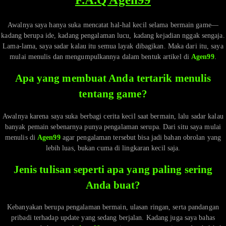
Awalnya saya hanya suka mencatat hal-hal kecil selama bermain game—
kadang berupa ide, kadang pengalaman lucu, kadang kejadian nggak sengaja.
Lama-lama, saya sadar kalau itu semua layak dibagikan. Maka dari itu, saya
mulai menulis dan mengumpulkannya dalam bentuk artikel di
Agen99
.
Apa yang membuat Anda tertarik menulis
tentang game?
Awalnya karena saya suka berbagi cerita kecil saat bermain, lalu sadar kalau
banyak pemain sebenarnya punya pengalaman serupa. Dari situ saya mulai
menulis di
Agen99
agar pengalaman tersebut bisa jadi bahan obrolan yang
lebih luas, bukan cuma di lingkaran kecil saja.
Jenis tulisan seperti apa yang paling sering
Anda buat?
Kebanyakan berupa pengalaman bermain, ulasan ringan, serta pandangan
pribadi terhadap update yang sedang berjalan. Kadang juga saya bahas