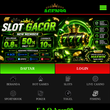
Tentang Kami
Author
Panduan Bermain
F.A.Q
DAFTAR
LOGIN
BERANDA
HOT GAMES
SLOTS
LIVE CASINO
SPORTSBOOK
POKER
TOGEL
FISHING
F.A.Q Agen99