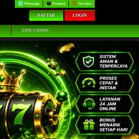
Whatsapp
Promosi
Livechat
DAFTAR
LOGIN
L
LIVE CASINO