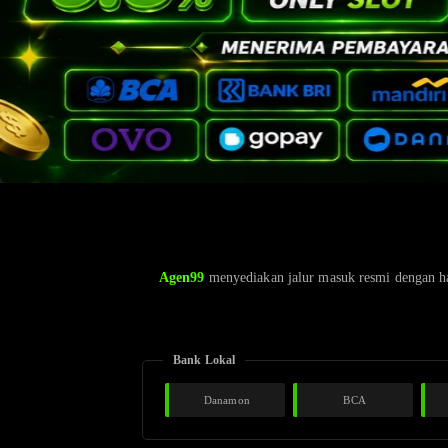
Agen99
menyediakan jalur masuk resmi dengan hal
Bank Lokal
Danamon
BCA