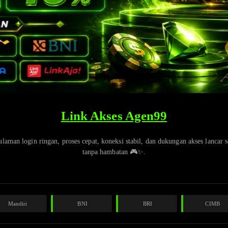
Link Akses Agen99
aman login ringan, proses cepat, koneksi stabil, dan dukungan akses lancar
tanpa hambatan 🎮✨.
Mandiri
BNI
BRI
CIMB