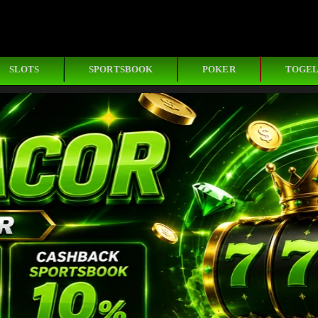
SLOTS
SPORTSBOOK
POKER
TOGE