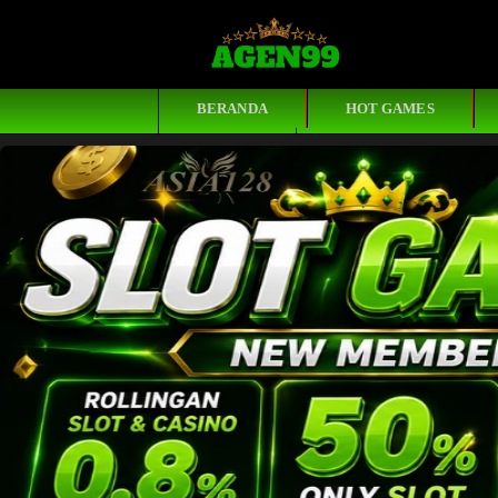
BERANDA
HOT GAMES
FISHING