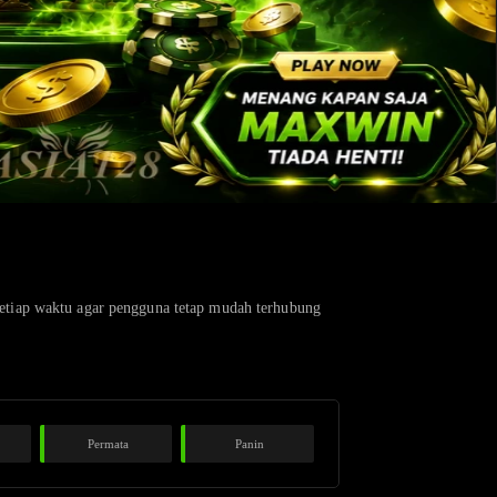
 setiap waktu agar pengguna tetap mudah terhubung
Permata
Panin