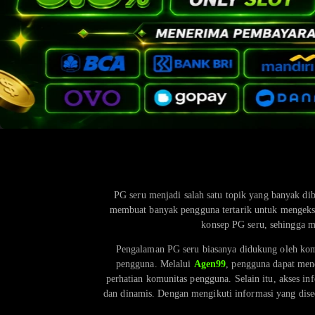
PG seru menjadi salah satu topik yang banyak di
membuat banyak pengguna tertarik untuk mengekspl
konsep PG seru, sehingga 
Pengalaman PG seru biasanya didukung oleh kom
pengguna. Melalui
Agen99
, pengguna dapat men
perhatian komunitas pengguna. Selain itu, akses 
dan dinamis. Dengan mengikuti informasi yang dis