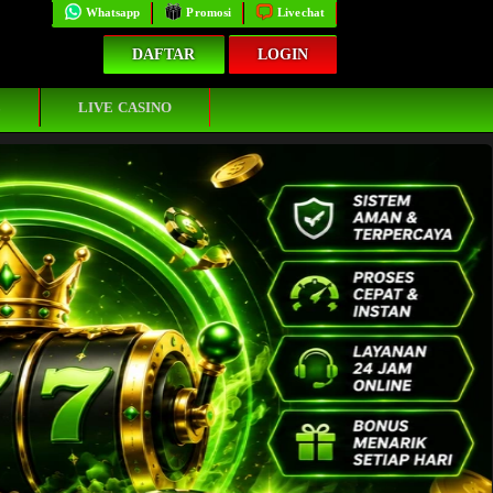
Whatsapp
Promosi
Livechat
DAFTAR
LOGIN
L
LIVE CASINO