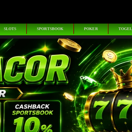
SLOTS
SPORTSBOOK
POKER
TOGE